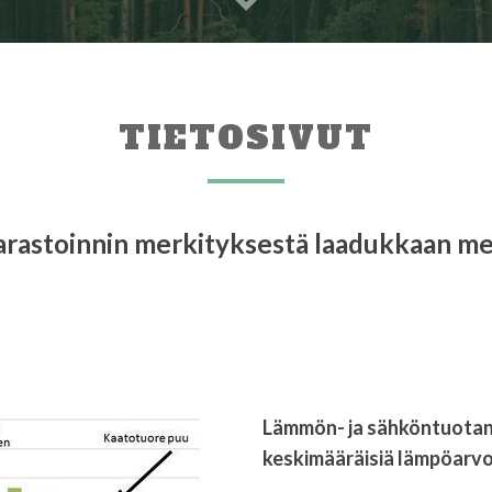
TIETOSIVUT
n varastoinnin merkityksestä laadukkaan 
Lämmön- ja sähköntuotan
keskimääräisiä lämpöarvo